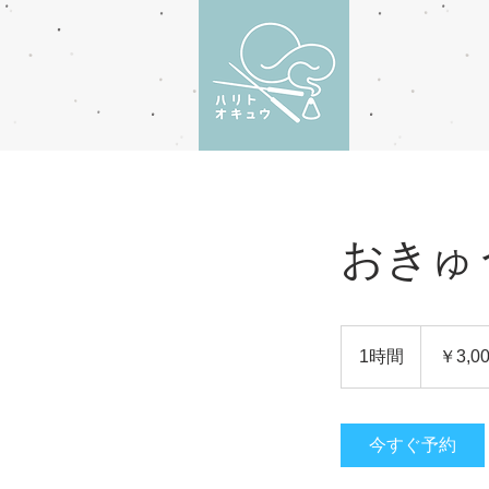
おきゅ
3,000
円
1時間
1
￥3,0
時
今すぐ予約